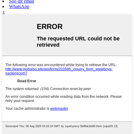
Soo dir email
WhatsApp
x