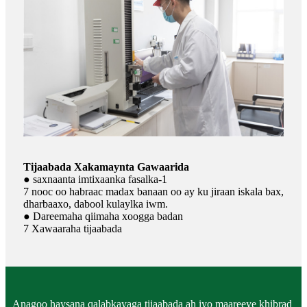
Tijaabada Xakamaynta Gawaarida
● saxnaanta imtixaanka fasalka-1
7 nooc oo habraac madax banaan oo ay ku jiraan iskala bax,
dharbaaxo, dabool kulaylka iwm.
● Dareemaha qiimaha xoogga badan
7 Xawaaraha tijaabada
Anagoo haysana qalabkayaga tijaabada ah iyo maareeye khibrad