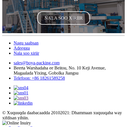
NALA SOO XIRIIR
Nagu saabsan
Adeegga
Nala soo xiriir
sales@boya-packing.com
Beerta Warshadaha ee Beitou, No. 10 Keji Avenue,
Magaalada Yixing, Gobolka Jiangsu
Telefoon: +86 18261589258
© Xuquuqda daabacaadda 20102021: Dhammaan xuquuqaha way
xifdisan yihiin.