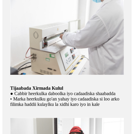
Tijaabada Xirmada Kulul
● Cabbir heerkulka daboolka iyo cadaadiska shaabadda
• Marka heerkulku go'an yahay iyo cadaadiska si loo arko
filimka haddii kulaylku la xidhi karo iyo in kale