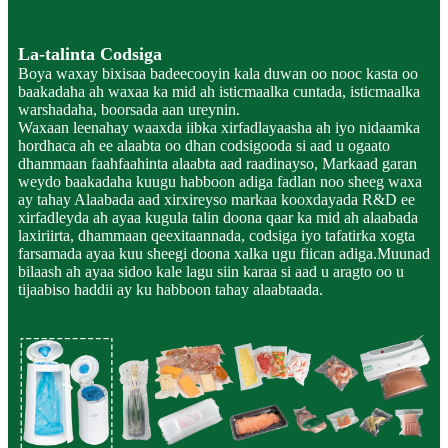
La-talinta Codsiga
Boya waxay bixisaa badeecooyin kala duwan oo nooc kasta oo
baakadaha ah waxaa ka mid ah isticmaalka cuntada, isticmaalka
warshadaha, boorsada aan ureynin.
Waxaan leenahay waaxda iibka xirfadlayaasha ah iyo nidaamka
hordhaca ah ee alaabta oo dhan codsigooda si aad u ogaato
dhammaan faahfaahinta alaabta aad raadinayso, Markaad garan
weydo baakadaha kuugu habboon adiga fadlan noo sheeg waxa
ay tahay Alaabada aad xirxireyso markaa kooxdayada R&D ee
xirfadleyda ah ayaa kugula talin doona qaar ka mid ah alaabada
laxiriirta, dhammaan qeexitaannada, codsiga iyo tafatirka xogta
farsamada ayaa kuu sheegi doona xalka ugu fiican adiga.Muunad
bilaash ah ayaa sidoo kale lagu siin karaa si aad u aragto oo u
tijaabiso haddii ay ku habboon tahay alaabtaada.