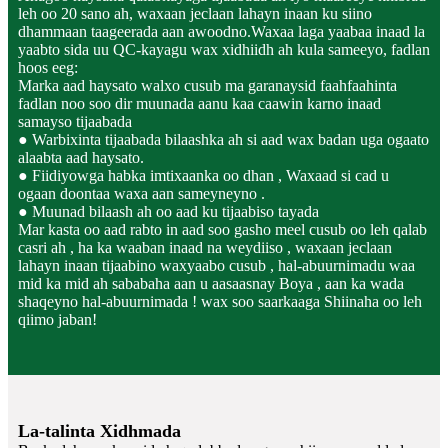
leh oo 20 sano ah, waxaan jeclaan lahayn inaan ku siino
dhammaan taageerada aan awoodno.Waxaa laga yaabaa inaad la
yaabto sida uu QC-kayagu wax xidhiidh ah kula sameeyo, fadlan
hoos eeg:
Marka aad haysato walxo cusub ma garanaysid faahfaahinta
fadlan noo soo dir muunada aanu kaa caawin karno inaad
samayso tijaabada
● Warbixinta tijaabada bilaashka ah si aad wax badan uga ogaato
alaabta aad haysato.
● Fiidiyowga habka imtixaanka oo dhan , Waxaad si cad u
ogaan doontaa waxa aan sameyneyno .
● Muunad bilaash ah oo aad ku tijaabiso tayada
Mar kasta oo aad rabto in aad soo gasho meel cusub oo leh qalab
casri ah , ha ka waaban inaad na weydiiso , waxaan jeclaan
lahayn inaan tijaabino waxyaabo cusub , hal-abuurnimadu waa
mid ka mid ah sababaha aan u aasaasnay ​​Boya , aan ka wada
shaqeyno hal-abuurnimada ! wax soo saarkaaga Shiinaha oo leh
qiimo jaban!
La-talinta Xidhmada