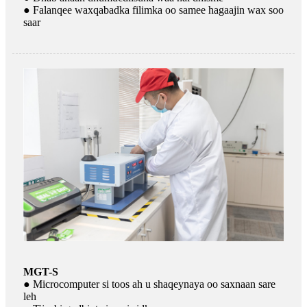
● Falanqee waxqabadka filimka oo samee hagaajin wax soo
saar
MGT-S
● Microcomputer si toos ah u shaqeynaya oo saxnaan sare
leh