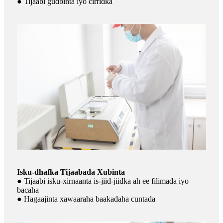
● Tijaabi gudbinta iyo cirridka
Isku-dhafka Tijaabada Xubinta
● Tijaabi isku-xirnaanta is-jiid-jiidka ah ee filimada iyo
bacaha
● Hagaajinta xawaaraha baakadaha cuntada