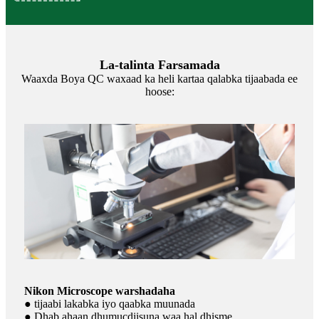
La-talinta Farsamada
Waaxda Boya QC waxaad ka heli kartaa qalabka tijaabada ee
hoose:
Nikon Microscope warshadaha
● tijaabi lakabka iyo qaabka muunada
● Dhab ahaan dhumucdiisuna waa hal dhisme