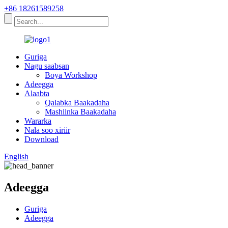
+86 18261589258
Guriga
Nagu saabsan
Boya Workshop
Adeegga
Alaabta
Qalabka Baakadaha
Mashiinka Baakadaha
Wararka
Nala soo xiriir
Download
English
Adeegga
Guriga
Adeegga