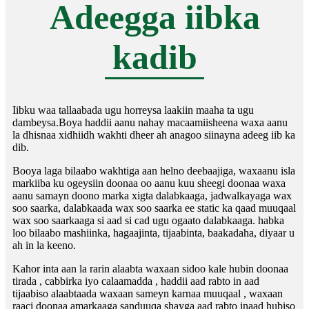
Adeegga iibka
kadib
Iibku waa tallaabada ugu horreysa laakiin maaha ta ugu
dambeysa.Boya haddii aanu nahay macaamiisheena waxa aanu
la dhisnaa xidhiidh wakhti dheer ah anagoo siinayna adeeg iib ka
dib.
Booya laga bilaabo wakhtiga aan helno deebaajiga, waxaanu isla
markiiba ku ogeysiin doonaa oo aanu kuu sheegi doonaa waxa
aanu samayn doono marka xigta dalabkaaga, jadwalkayaga wax
soo saarka, dalabkaada wax soo saarka ee static ka qaad muuqaal
wax soo saarkaaga si aad si cad ugu ogaato dalabkaaga. habka
loo bilaabo mashiinka, hagaajinta, tijaabinta, baakadaha, diyaar u
ah in la keeno.
Kahor inta aan la rarin alaabta waxaan sidoo kale hubin doonaa
tirada , cabbirka iyo calaamadda , haddii aad rabto in aad
tijaabiso alaabtaada waxaan sameyn karnaa muuqaal , waxaan
raaci doonaa amarkaaga sanduuqa shayga aad rabto inaad hubiso