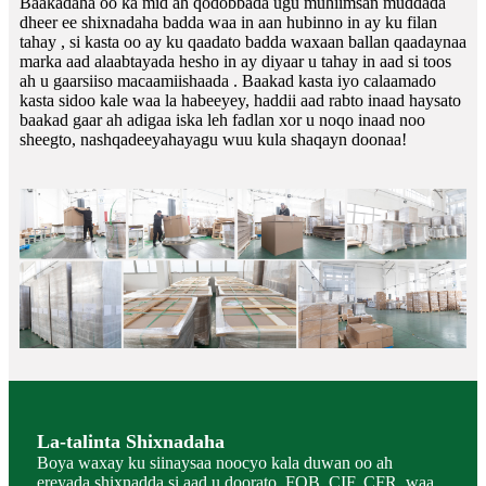
Baakadaha oo ka mid ah qodobbada ugu muhiimsan muddada
dheer ee shixnadaha badda waa in aan hubinno in ay ku filan
tahay , si kasta oo ay ku qaadato badda waxaan ballan qaadaynaa
marka aad alaabtayada hesho in ay diyaar u tahay in aad si toos
ah u gaarsiiso macaamiishaada . Baakad kasta iyo calaamado
kasta sidoo kale waa la habeeyey, haddii aad rabto inaad haysato
baakad gaar ah adigaa iska leh fadlan xor u noqo inaad noo
sheegto, nashqadeeyahayagu wuu kula shaqayn doonaa!
La-talinta Shixnadaha
Boya waxay ku siinaysaa noocyo kala duwan oo ah
ereyada shixnadda si aad u doorato, FOB, CIF, CFR, waa