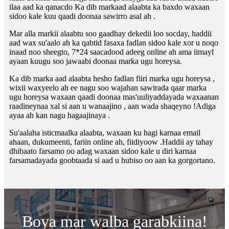
ilaa aad ka qanacdo Ka dib markaad alaabta ka baxdo waxaan
sidoo kale kuu qaadi doonaa sawirro asal ah .
Mar alla markii alaabtu soo gaadhay dekedii loo socday, haddii
aad wax su'aalo ah ka qabtid fasaxa fadlan sidoo kale xor u noqo
inaad noo sheegto, 7*24 saacadood adeeg online ah ama iimayl
ayaan kuugu soo jawaabi doonaa marka ugu horeysa.
Ka dib marka aad alaabta hesho fadlan fiiri marka ugu horeysa ,
wixii waxyeelo ah ee nagu soo wajahan sawirada qaar marka
ugu horeysa waxaan qaadi doonaa mas'uuliyaddayada waxaanan
raadineynaa xal si aan u wanaajino , aan wada shaqeyno !Adiga
ayaa ah kan nagu hagaajinaya .
Su'aalaha isticmaalka alaabta, waxaan ku hagi karnaa email
ahaan, dukumeenti, fariin online ah, fiidiyoow .Haddii ay tahay
dhibaato farsamo oo adag waxaan sidoo kale u diri karnaa
farsamadayada goobtaada si aad u hubiso oo aan ka gorgortano.
Boya mar walba garabkiina!