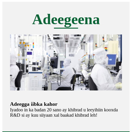
Adeegeena
Adeegga iibka kahor
Iyadoo in ka badan 20 sano ay khibrad u leeyihiin kooxda
R&D si ay kuu siiyaan xal baakad khibrad leh!